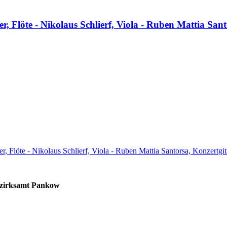
, Flöte - Nikolaus Schlierf, Viola - Ruben Mattia Sant
, Flöte - Nikolaus Schlierf, Viola - Ruben Mattia Santorsa, Konzertgit
zirksamt Pankow