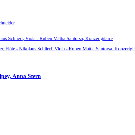
chneider
aus Schlierf, Viola - Ruben Mattia Santorsa, Konzertgitarre
, Flöte - Nikolaus Schlierf, Viola - Ruben Mattia Santorsa, Konzertgit
ipey, Anna Stern