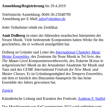
Anmeldung/Registrierung
bis 29.4.2019
Telefonische Anmeldung: 0049-30-25048799
Anmeldung per E-Mail:
info@ohrpheo.de
Jeder Teilnehmer erhält ein Zertifikat.
Amit Dollberg
ist einer der führenden israelischen Interpreten der
Neuen Musik. Viele bedeutende Komponisten haben Werke für ihn
geschrieben, die er weltweit uraufgeführt hat.
Dolberg ist Gründer und Leiter des
International Chamber Music
Meitar Ensembles
, des Zentrums für Neue Musik in Tel Aviv, des
The Matan Givol Komponistenwettbewerbs
, des
Tedarim M.mus in
zeitgenössischer Musik
an der Jerusalemer Akademie für Musik und
Tanz und des
CEME International Festivals for New Music und
Master Classes
. Er ist Gründungsmitglied des
Tempera Ensembles
,
mit dem er kürzlich den Binyamini-Staatspreis für das beste
Ensemble des Jahres gewonnen hat.
Zurück
Künstlerische Leitung und Kuration des Festivals:
Andreas F. Staffel
Das Musikkonzert von EnCounterpoints 2022 wird gefördert vom